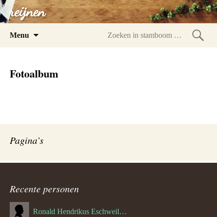
reijnen
Spring
Menu
naar
Zoeke
inhoud
in
Fotoalbum
stam
Pagina’s
Recente personen
Ronald Hendrikus Eschweiler (04-12-1957)