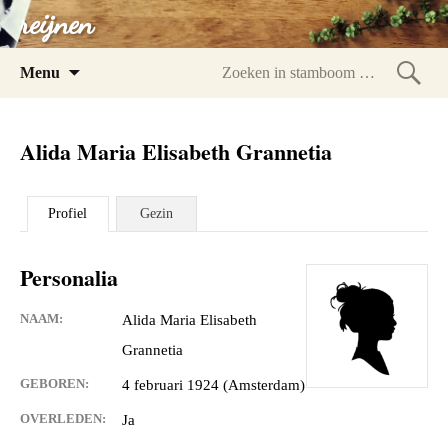
reijnen
Spring
Menu
naar
Zoeke
inhoud
in
Alida Maria Elisabeth Grannetia
stam
Profiel
Gezin
Personalia
NAAM:
Alida Maria Elisabeth
Grannetia
GEBOREN:
4 februari 1924 (Amsterdam)
OVERLEDEN:
Ja