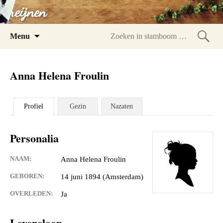
reijnen
Spring
Menu
naar
Zoeke
inhoud
in
Anna Helena Froulin
stam
Profiel
Gezin
Nazaten
Personalia
NAAM:
Anna Helena Froulin
GEBOREN:
14 juni 1894 (Amsterdam)
OVERLEDEN:
Ja
Levensloop