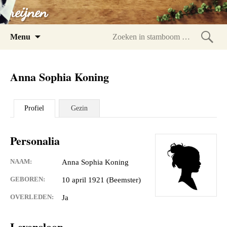
reijnen
Spring
Menu
naar
Zoeke
inhoud
in
Anna Sophia Koning
stam
Profiel
Gezin
Personalia
NAAM:
Anna Sophia Koning
GEBOREN:
10 april 1921 (Beemster)
OVERLEDEN:
Ja
Levensloop