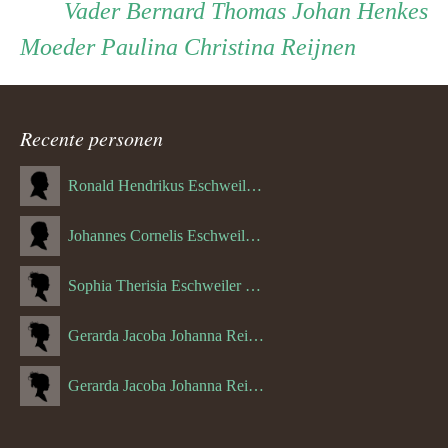
Persoon
Vader
Vader
Bernard Thomas Johan Henkes
Moeder
Moeder
Paulina Christina Reijnen
ouder
navigatie
Recente personen
Ronald Hendrikus Eschweiler (04-12-1957)
Johannes Cornelis Eschweiler (06-10-1927)
Sophia Therisia Eschweiler (05-07-1923)
Gerarda Jacoba Johanna Reijnen (27-10-1908)
Gerarda Jacoba Johanna Reijnen (10-04-1910)