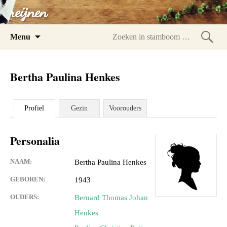
reijnen
Spring
Menu
naar
Zoeke
inhoud
in
Bertha Paulina Henkes
stam
Profiel
Gezin
Voorouders
Personalia
NAAM:
Bertha Paulina Henkes
GEBOREN:
1943
OUDERS:
Bernard Thomas Johan
Henkes