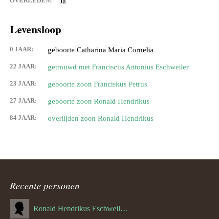
OVERLEDEN:
Ja
Levensloop
0 JAAR:
geboorte Catharina Maria Cornelia
22 JAAR:
getrouwd met Franciscus Antonius Eschweiler
23 JAAR:
geboorte zoon Franciskus Petrus
27 JAAR:
geboorte zoon Ronald Hendrikus
84 JAAR:
overlijden zoon Ronald Hendrikus
Recente personen
Ronald Hendrikus Eschweiler (04-12-1957)