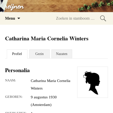
reijnen
Spring
Menu
naar
Zoeke
inhoud
in
Catharina Maria Cornelia Winters
stam
Profiel
Gezin
Nazaten
Personalia
NAAM:
Catharina Maria Cornelia
Winters
GEBOREN:
9 augustus 1930
(Amsterdam)