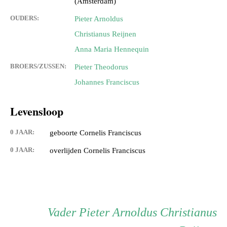
(Amsterdam)
OUDERS:
Pieter Arnoldus
Christianus Reijnen
Anna Maria Hennequin
BROERS/ZUSSEN:
Pieter Theodorus
Johannes Franciscus
Levensloop
0 JAAR:
geboorte Cornelis Franciscus
0 JAAR:
overlijden Cornelis Franciscus
Persoon
Vader
Vader
Pieter Arnoldus Christianus