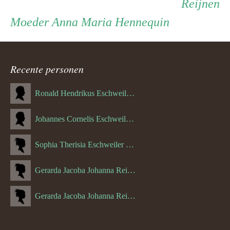
Reijnen
ouder
Moeder
Moeder
Anna Maria Hennequin
navigatie
Recente personen
Ronald Hendrikus Eschweiler (04-12-1957)
Johannes Cornelis Eschweiler (06-10-1927)
Sophia Therisia Eschweiler (05-07-1923)
Gerarda Jacoba Johanna Reijnen (27-10-1908)
Gerarda Jacoba Johanna Reijnen (10-04-1910)