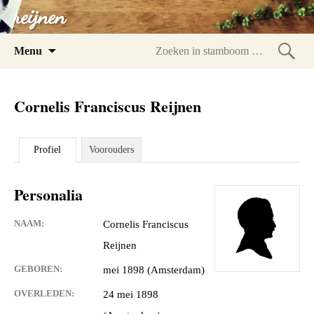
reijnen
Spring
Menu
naar
Zoeke
inhoud
in
Cornelis Franciscus Reijnen
stam
Profiel
Voorouders
Personalia
NAAM:
Cornelis Franciscus
Reijnen
GEBOREN:
mei 1898 (Amsterdam)
OVERLEDEN:
24 mei 1898