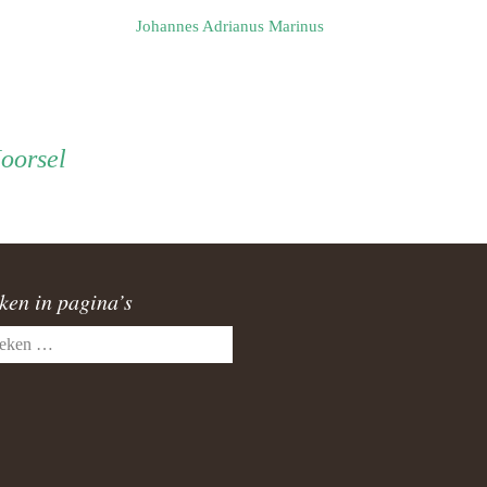
Johannes Adrianus Marinus
oorsel
ken in pagina’s
en