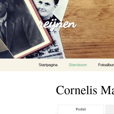
reijnen
Spring
Startpagina
Stamboom
Fotoalbu
naar
inhoud
Cornelis Ma
Profiel