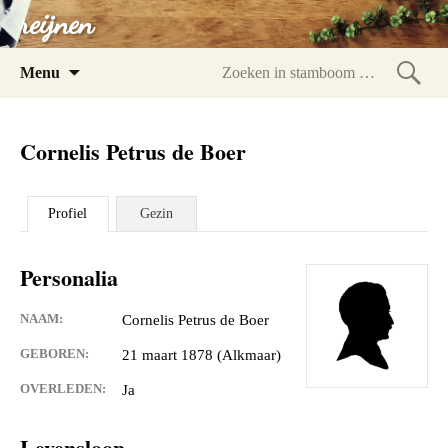
reijnen
Spring
Menu
naar
Zoeke
inhoud
in
Cornelis Petrus de Boer
stam
Profiel
Gezin
Personalia
NAAM:
Cornelis Petrus de Boer
GEBOREN:
21 maart 1878 (Alkmaar)
OVERLEDEN:
Ja
Levensloop