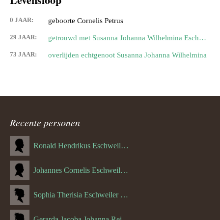
0 JAAR:
geboorte Cornelis Petrus
29 JAAR:
getrouwd met Susanna Johanna Wilhelmina Eschweiler
73 JAAR:
overlijden echtgenoot Susanna Johanna Wilhelmina
Recente personen
Ronald Hendrikus Eschweiler (04-12-1957)
Johannes Cornelis Eschweiler (06-10-1927)
Sophia Therisia Eschweiler (05-07-1923)
Gerarda Jacoba Johanna Reijnen (27-10-1908)