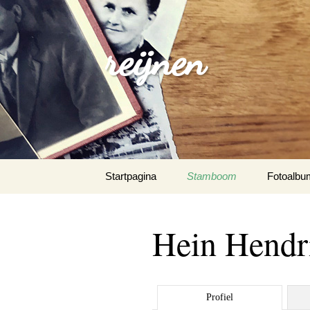
reijnen
Spring
Startpagina
Stamboom
Fotoalbu
naar
inhoud
Hein Hendr
Profiel