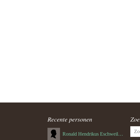
Recente personen
Zoe
Zoek
Ronald Hendrikus Eschweiler (04-12-1957)
naar: