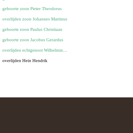
geboorte zoon Pieter Theodorus
overlijden zoon Johannes Martinus
geboorte zoon Paulus Christiaan
geboorte zoon Jacobus Gerardus
overlijden echtgenoot Wilhelmina Huberta Secllia
overlijden Hein Hendrik