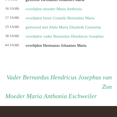
16 JAAR:
overlijden moeder Maria Anthonia
17 JAAR:
overlijden broer Cornelis Bernardus Maria
25 JAAR:
getrouwd met Alida Maria Elisabeth Grannetia
38 JAAR:
overlijden vader Bernardus Hendricus Josephus
64 JAAR:
overlijden Hermanus Johannes Maria
Persoon
Vader
Vader
Bernardus Hendricus Josephus van
Zon
ouder
Moeder
Moeder
Maria Anthonia Eschweiler
navigatie