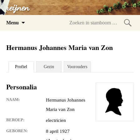
reijnen
Spring
Menu
naar
Zoeke
inhoud
in
Hermanus Johannes Maria van Zon
stam
Profiel
Gezin
Voorouders
Personalia
NAAM:
Hermanus Johannes
Maria van Zon
BEROEP:
electricien
GEBOREN:
8 april 1927