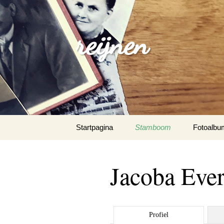
reijnen
Spring
Startpagina
Stamboom
Fotoalbu
naar
inhoud
Jacoba Ever
Profiel