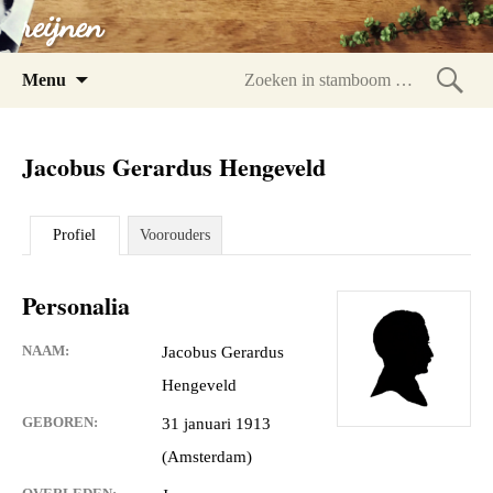
reijnen
Spring
Menu
naar
Zoeke
inhoud
in
Jacobus Gerardus Hengeveld
stam
Profiel
Voorouders
Personalia
NAAM:
Jacobus Gerardus
Hengeveld
GEBOREN:
31 januari 1913
(Amsterdam)