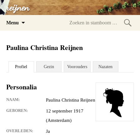
reijnen
Spring
Menu
naar
Zoeke
inhoud
in
Paulina Christina Reijnen
stam
Profiel
Gezin
Voorouders
Nazaten
Personalia
NAAM:
Paulina Christina Reijnen
GEBOREN:
12 september 1917
(Amsterdam)
OVERLEDEN:
Ja