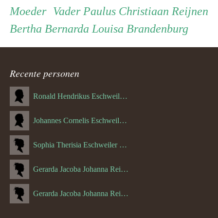
Persoon
Moeder
Vader
Moeder
Vader
Paulus Christiaan Reijnen
Bertha Bernarda Louisa Brandenburg
ouder
navigatie
Recente personen
Ronald Hendrikus Eschweiler (04-12-1957)
Johannes Cornelis Eschweiler (06-10-1927)
Sophia Therisia Eschweiler (05-07-1923)
Gerarda Jacoba Johanna Reijnen (27-10-1908)
Gerarda Jacoba Johanna Reijnen (10-04-1910)