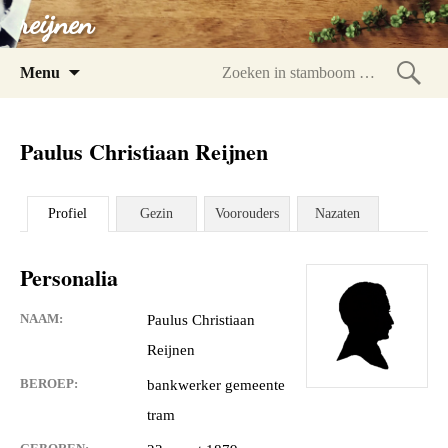
reijnen
Spring
Menu
naar
Zoeke
inhoud
in
Paulus Christiaan Reijnen
stam
Profiel
Gezin
Voorouders
Nazaten
Personalia
NAAM:
Paulus Christiaan
Reijnen
BEROEP:
bankwerker gemeente
tram