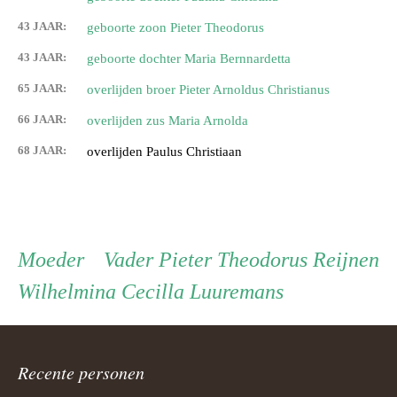
43 JAAR:
geboorte zoon Pieter Theodorus
43 JAAR:
geboorte dochter Maria Bernnardetta
65 JAAR:
overlijden broer Pieter Arnoldus Christianus
66 JAAR:
overlijden zus Maria Arnolda
68 JAAR:
overlijden Paulus Christiaan
Persoon
Moeder
Vader
Moeder
Vader
Pieter Theodorus Reijnen
Wilhelmina Cecilla Luuremans
ouder
navigatie
Recente personen