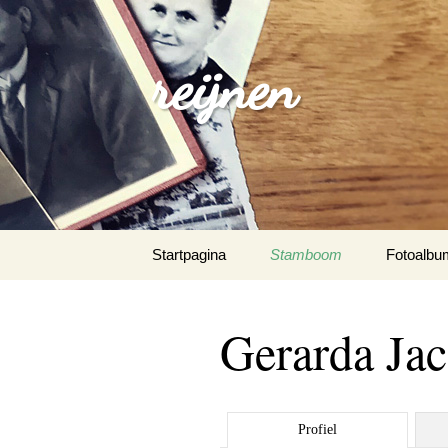
reijnen
Spring
Startpagina
Stamboom
Fotoalbu
naar
inhoud
Gerarda Ja
Profiel