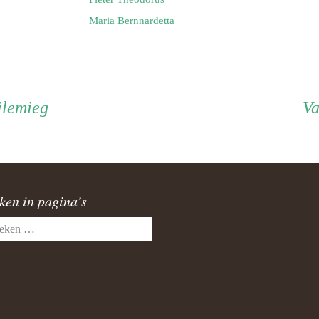
Maria Bernnardetta
ilemieg
V
ken in pagina’s
en