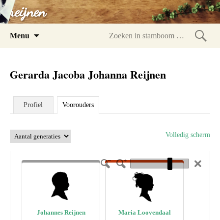
reijnen
Spring
Menu
naar
Zoeke
inhoud
in
Gerarda Jacoba Johanna Reijnen
stam
Profiel
Voorouders
Volledig scherm
Johannes Reijnen
Maria Loovendaal